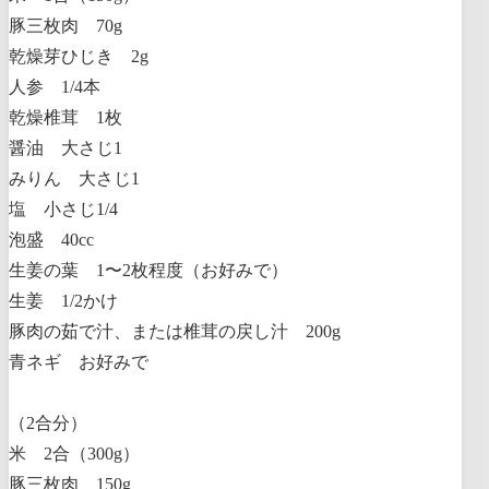
豚三枚肉 70g
乾燥芽ひじき 2g
人参 1/4本
乾燥椎茸 1枚
醤油 大さじ1
みりん 大さじ1
塩 小さじ1/4
泡盛 40cc
生姜の葉 1〜2枚程度（お好みで）
生姜 1/2かけ
豚肉の茹で汁、または椎茸の戻し汁 200g
青ネギ お好みで
（2合分）
米 2合（300g）
豚三枚肉 150g