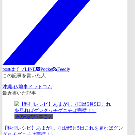
post
はてブ
LINE
Pocket
Feedly
この記事を書いた人
沖縄-仏壇事ドットコム
最近書いた記事
その他の行事ごと
【料理レシピ】あまがし（旧暦5月5日これを見ればグン
グヮチグニチは完璧！）