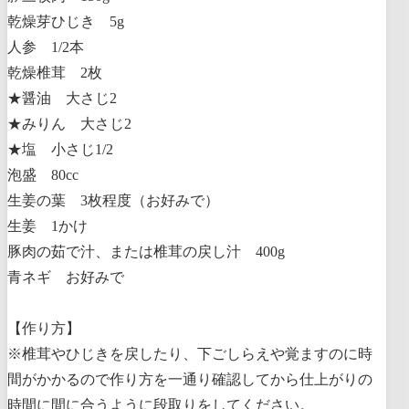
乾燥芽ひじき 5g
人参 1/2本
乾燥椎茸 2枚
★醤油 大さじ2
★みりん 大さじ2
★塩 小さじ1/2
泡盛 80cc
生姜の葉 3枚程度（お好みで）
生姜 1かけ
豚肉の茹で汁、または椎茸の戻し汁 400g
青ネギ お好みで
【作り方】
※椎茸やひじきを戻したり、下ごしらえや覚ますのに時
間がかかるので作り方を一通り確認してから仕上がりの
時間に間に合うように段取りをしてください。