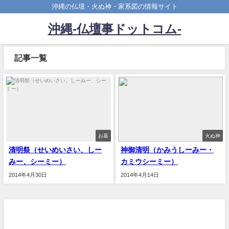
沖縄の仏壇・火ぬ神・家系図の情報サイト
沖縄-仏壇事ドットコム-
記事一覧
お墓
火ぬ神
清明祭（せいめいさい、しー
神御清明（かみうしーみー・
みー、シーミー）
カミウシーミー）
2014年4月30日
2014年4月14日