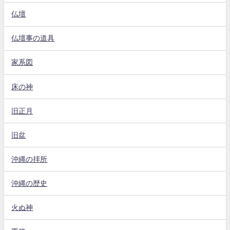
仏壇
仏壇事の道具
家系図
床の神
旧正月
旧盆
沖縄の拝所
沖縄の歴史
火ぬ神