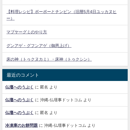
【料理レシピ】ポーポーとチンビン（旧暦5月4日ユッカヌヒ
ー）
マブヤーグミのやり方
グンアゲ・グフンアゲ（御恩上げ）
床の神（トゥクヌカミ）・床神（トゥクシン）
最近のコメント
仏壇へのうぶく
に
匿名
より
仏壇へのうぶく
に
沖縄-仏壇事ドットコム
より
仏壇へのうぶく
に
匿名
より
冷凍庫のお餅問題
に
沖縄-仏壇事ドットコム
より