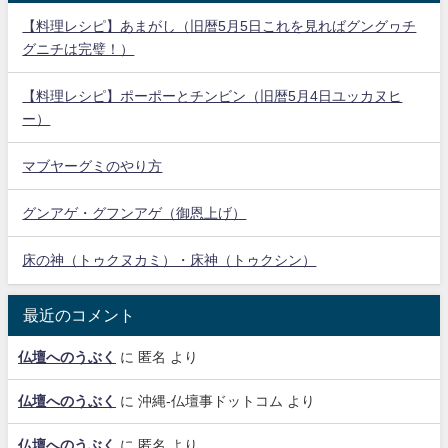
【料理レシピ】あまがし（旧暦5月5日これを見ればグングヮチ
グニチは完璧！）
【料理レシピ】ポーポーとチンビン（旧暦5月4日ユッカヌヒ
ー）
マブヤーグミのやり方
グンアゲ・グフンアゲ（御恩上げ）
床の神（トゥクヌカミ）・床神（トゥクシン）
最近のコメント
仏壇へのうぶく
に
匿名
より
仏壇へのうぶく
に
沖縄-仏壇事ドットコム
より
仏壇へのうぶく
に
匿名
より