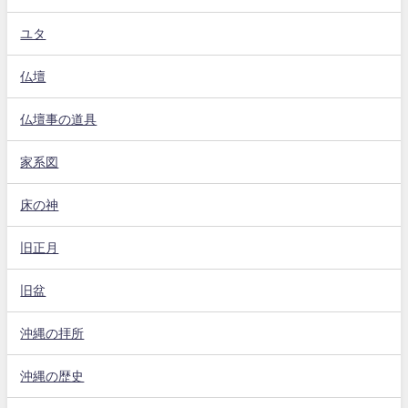
ユタ
仏壇
仏壇事の道具
家系図
床の神
旧正月
旧盆
沖縄の拝所
沖縄の歴史